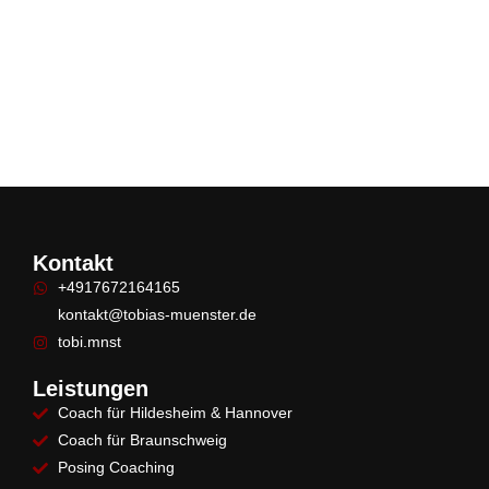
plan zur Top­form Inhaltsverzeichnis 1. Was bedeutet
Natural Bodybuilding? 🌱 2. Grundlagen der
Wettkampfdiät Planung...
Erfahre mehr
Kontakt
+4917672164165
kontakt@tobias-muenster.de
tobi.mnst
Leistungen
Coach für Hildesheim & Hannover
Coach für Braunschweig
Posing Coaching