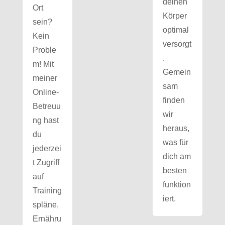
deinen
Ort
Körper
sein?
optimal
Kein
versorgt
Proble
.
m! Mit
Gemein
meiner
sam
Online-
finden
Betreuu
wir
ng hast
heraus,
du
was für
jederzei
dich am
t Zugriff
besten
auf
funktion
Training
iert.
spläne,
Ernähru