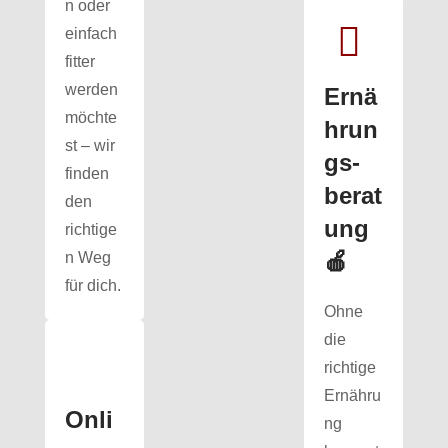
n oder
einfach
fitter
werden
Ernä
möchte
hrun
st – wir
gs­
finden
berat
den
ung
richtige
🍎
n Weg
für dich.
Ohne
die
richtige
Ernähru
Onli
ng