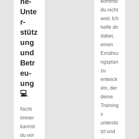
ne-
kommst
du nicht
Unte
weit. Ich
r­
helfe dir
stütz
dabei,
ung
einen
und
Ernähru
Betr
ngsplan
zu
eu­
entwick
ung
eln, der
💻
deine
Training
Nicht
s
immer
unterstü
kannst
tzt und
du vor