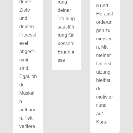
deine
rung
n und
Ziele
deiner
Herausf
und
Training
orderun
deinen
sausfüh
gen zu
Fitnessl
rung für
meister
evel
bessere
n. Mit
abgesti
Ergebni
meiner
mmt
sse
Unterst
sind.
ützung
Egal, ob
bleibst
du
du
Muskel
motivier
n
t und
aufbaue
auf
n, Fett
Kurs.
verliere