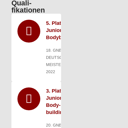
Quali­
fikationen
5. Platz -
Junioren
Body­building
18. GNBF
DEUTSCHE
MEISTERSCHAFT
2022
3. Platz -
Junioren
Body­
building
20. GNBF