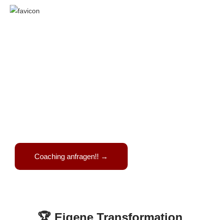
Online Fitness Coach für
Unternehmer und
Selbstständige – Dein Weg zu
mehr Energie, Gesundheit und
Erfolg
Erreiche deine Fitnessziele mit mir
Coaching anfragen!! →
🏆 Eigene Transformation