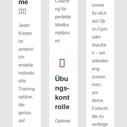
me
Coachi
immer
ng für
🏋️‍♂️
für dich
perfekte
da! Ob
Wettka
Jeder
im Gym
mpfpos
Körper
oder
en
ist
drauße
anders!
n – wir
Ich
arbeiten
erstelle
eng
individu
zusam
Übu
elle
men,
ngs­
Training
um
kont
spläne,
deine
die
rolle
Fortschr
genau
itte zu
auf
Optimie
verfolge