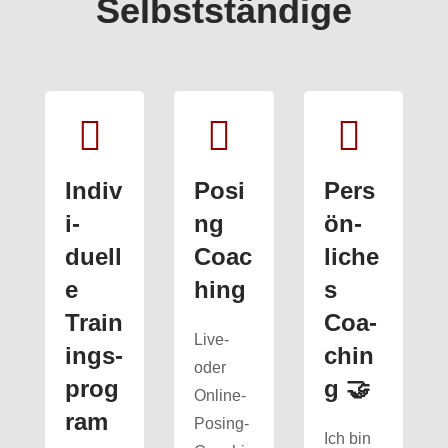
Selbst­ständige
Indiv
Posi
Pers
i­
ng
ön­
duell
Coac
liche
e
hing
s
Train
Coa­
Live-
ings­
chin
oder
prog
g 🤝
Online-
ram
Posing-
Ich bin